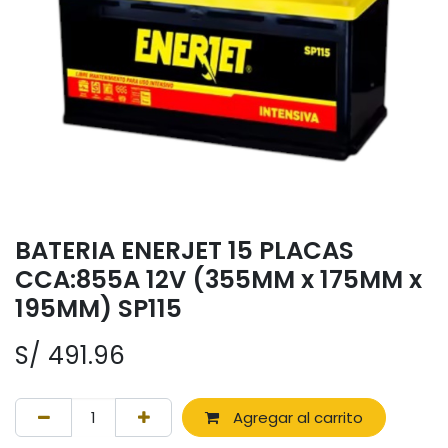
BATERIA ENERJET 15 PLACAS
CCA:855A 12V (355MM x 175MM x
195MM) SP115
S/
491.96
Agregar al carrito