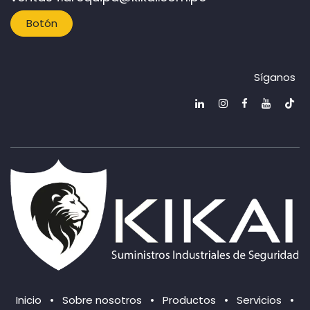
Botón
Síganos
Ini​cio
•
Sob​re nos​otr​os
•
Productos
•
Servicios
•