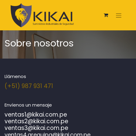
Sobre nosotros
Llámenos
(+51) 987 931 471
Envíenos un mensaje
ventas1@kikai.com.pe
ventas2@kikai.com.pe
v
entas3@kikai.com.pe
ventas4.arequipa@kikai.com.pe