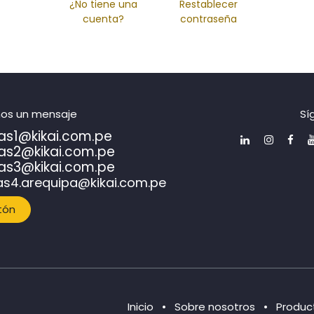
¿No tiene una
Restablecer
cuenta?
contraseña
nos un mensaje
Sí
as1@kikai.com.pe
as2@kikai.com.pe
as3@kikai.com.pe
as4.arequipa@kikai.com.pe
tón
Ini​cio
•
Sob​re nos​otr​os
•
Produc