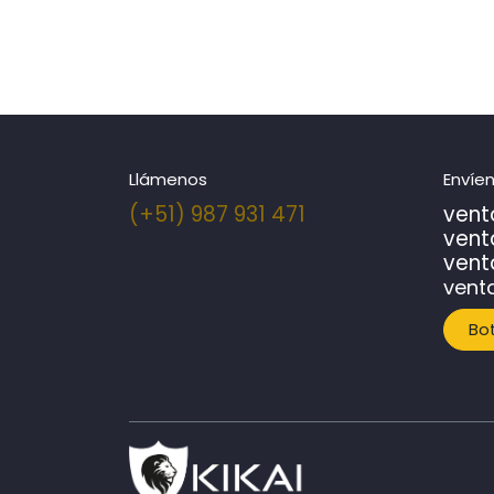
Llámenos
Envíe
(+51) 987 931 471
vent
vent
v
ent
vent
Bo