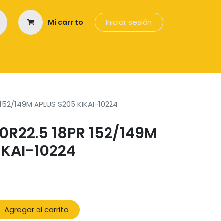
Iniciar sesión
Mi carrito
os
152/149M APLUS S205 KIKAI-10224
0R22.5 18PR 152/149M
IKAI-10224
Agregar al carrito