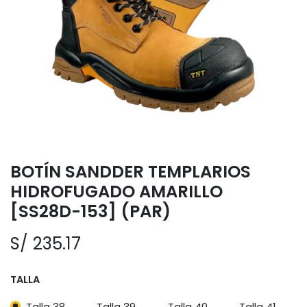
BOTÍN SANDDER TEMPLARIOS
HIDROFUGADO AMARILLO
[SS28D-153] (PAR)
S/
235.17
TALLA
Talla 38
Talla 39
Talla 40
Talla 41