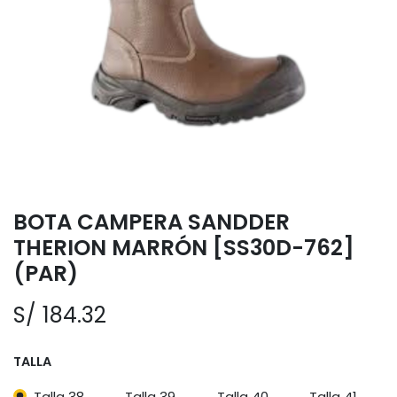
BOTA CAMPERA SANDDER
THERION MARRÓN [SS30D-762]
(PAR)
S/
184.32
TALLA
Talla 38
Talla 39
Talla 40
Talla 41