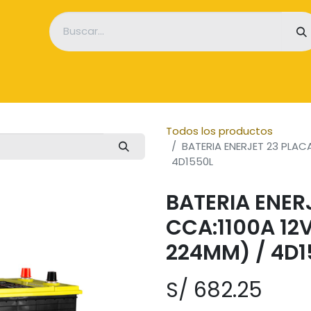
icio
Empresa
Tienda
Servicios
Noticias
Contácten
Todos los productos
BATERIA ENERJET 23 PLAC
4D1550L
BATERIA ENER
CCA:1100A 12
224MM) / 4D1
S/
682.25