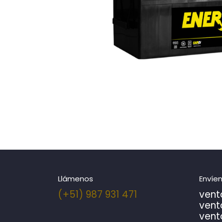
Llámenos
Envíe
(+51) 987 931 471
vent
vent
v
ent