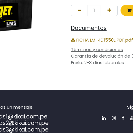
Documentos
FICHA LM-4D1550L PDF.pdf
Términos y condiciones
Garantía de devolución de 
Envío: 2-3 días laborales
nos un mensaje
Sí
as1@kikai.com.pe
as2@kikai.com.pe
as3@kikai.com.pe