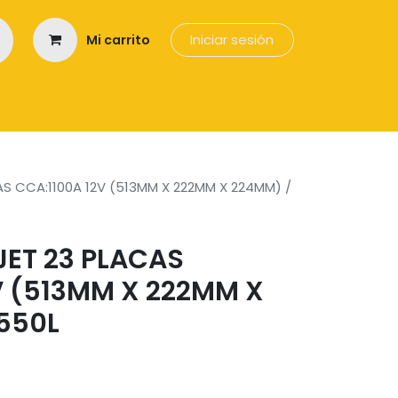
Iniciar sesión
Mi carrito
os
AS CCA:1100A 12V (513MM X 222MM X 224MM) /
JET 23 PLACAS
V (513MM X 222MM X
550L