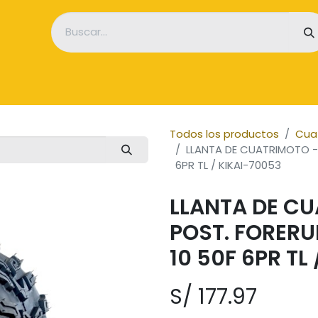
icio
Empresa
Tienda
Servicios
Noticias
Contácten
Todos los productos
Cua
LLANTA DE CUATRIMOTO -
6PR TL / KIKAI-70053
LLANTA DE CU
POST. FORERU
10 50F 6PR TL
S/
177.97